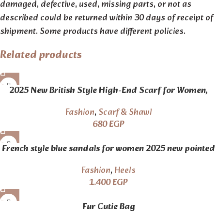
damaged, defective, used, missing parts, or not as
described could be returned within 30 days of receipt of
shipment. Some products have different policies.
Related products
2025 New British Style High-End Scarf for Women,
Double-Sided Jacquard Tassel Long Shawl, Two-Way
Fashion
,
Scarf & Shawl
Use, Thick
680
EGP
French style blue sandals for women 2025 new pointed
high heels stilettos beautiful denim high heels 7 cm
Fashion
,
Heels
1.400
EGP
Fur Cutie Bag