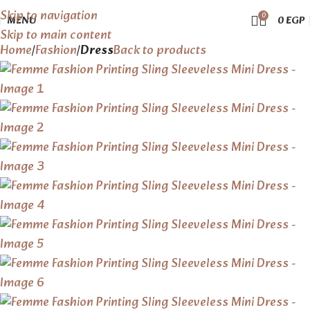
Skip to navigation
0
MENU
0
EGP
Skip to main content
Home
Fashion
Dress
Back to products