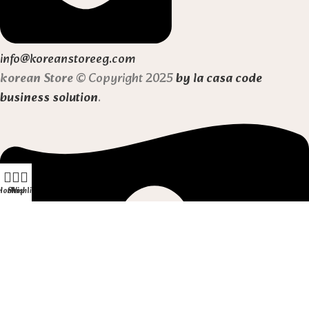
info@koreanstoreeg.com
korean Store
© Copyright 2025
by la casa code
business solution
.
Home
Shop
Wishlist