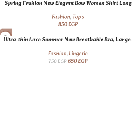
Spring Fashion New Elegant Bow Women Shirt Long
Sleeves Blouses Female Casual Streetwear Tops Clothes
Fashion
,
Tops
850
EGP
-13%
Ultra-thin Lace Summer New Breathable Bra, Large-
sized Underwear, Women’s Gathering Bra
Fashion
,
Lingerie
650
EGP
750
EGP